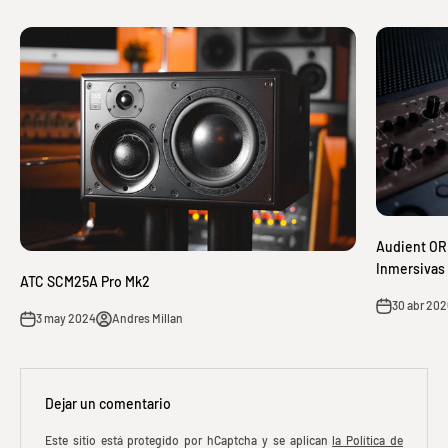
Audient ORI
Inmersivas
ATC SCM25A Pro Mk2
30 abr 202
3 may 2024
Andres Millan
Dejar un comentario
Este sitio está protegido por hCaptcha y se aplican
la Política de