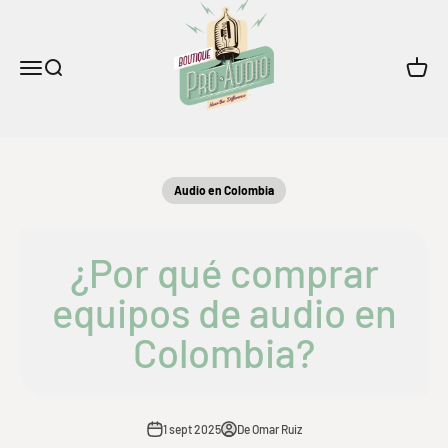
Boutique Pro Audio
Ir al contenido
Menú
Buscar
Carrito
Audio en Colombia
¿Por qué comprar
equipos de audio en
Colombia?
1 sept 2025
De Omar Ruiz