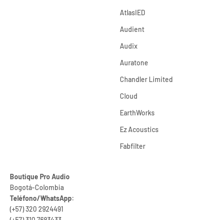
AtlasIED
Audient
Audix
Auratone
Chandler Limited
Cloud
EarthWorks
Ez Acoustics
Fabfilter
Boutique Pro Audio
Bogotá-Colombia
Teléfono/WhatsApp
:
(+57) 320 2924491
(+57) 310 7683433