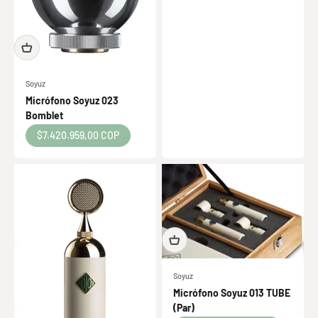
Soyuz
Micrófono Soyuz 023
Bomblet
Precio de oferta
$7.420.959,00 COP
Soyuz
Micrófono Soyuz 013 TUBE
(Par)