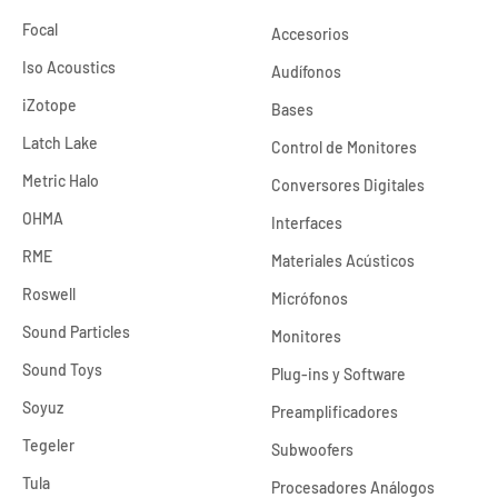
Focal
Accesorios
Iso Acoustics
Audífonos
iZotope
Bases
Latch Lake
Control de Monitores
Metric Halo
Conversores Digitales
OHMA
Interfaces
RME
Materiales Acústicos
Roswell
Micrófonos
Sound Particles
Monitores
Sound Toys
Plug-ins y Software
Soyuz
Preamplificadores
Tegeler
Subwoofers
Tula
Procesadores Análogos