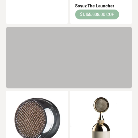
Soyuz The Launcher
tu voz!
Precio de oferta
$1.155.609,00 COP
Ver producto
Anterior