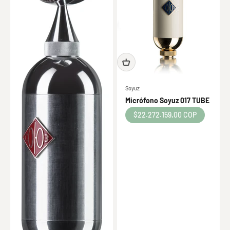
Soyuz
Micrófono Soyuz 017 TUBE
Precio de oferta
$22.272.159,00 COP