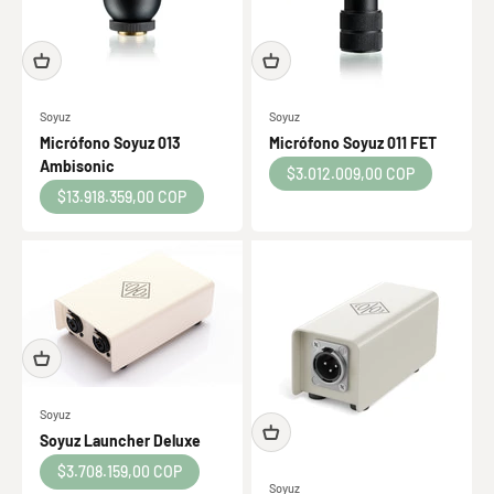
Soyuz
Soyuz
Micrófono Soyuz 013
Micrófono Soyuz 011 FET
Ambisonic
Precio de oferta
$3.012.009,00 COP
Precio de oferta
$13.918.359,00 COP
Soyuz
Soyuz Launcher Deluxe
Audix OM2
Micrófono dinámico cardioide con sonido claro y
Precio de oferta
$3.708.159,00 COP
Soyuz
potente. Ideal para voces en vivo y estudio. ¡Haz brillar