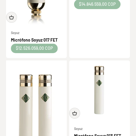
Precio de oferta
$14.846.559,00 COP
Soyuz
Micrófono Soyuz 017 FET
Precio de oferta
$12.526.059,00 COP
Soyuz
Micrófono Soyuz 013 FET