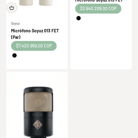
Precio de oferta
$3.940.209,00 COP
Color
Black
Soyuz
White
Micrófono Soyuz 013 FET
(Par)
Precio de oferta
$7.420.959,00 COP
Color
Black
White