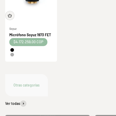
Soyuz
Micrófono Soyuz 1973 FET
Precio de oferta
$4.172.259,00 COP
Color
Negro
Plateado
Ver todas
Audífonos