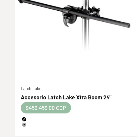
Latch Lake
Accesorio Latch Lake Xtra Boom 24"
Audix OM2
Precio de oferta
$459.459,00 COP
Micrófono dinámico cardioide con sonido claro 
Color
Negro
¡Haz brillar tu voz!
Plateado