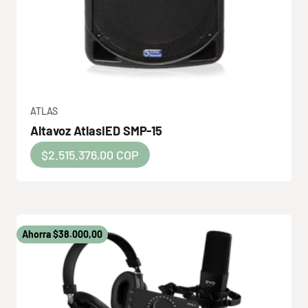
ATLAS
Altavoz AtlasIED SMP-15
Precio de oferta
$2.515.376,00 COP
Ahorra $38.000,00