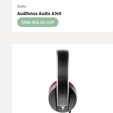
Audix
Audífonos Audix A140
Precio de oferta
$598.900,00 COP