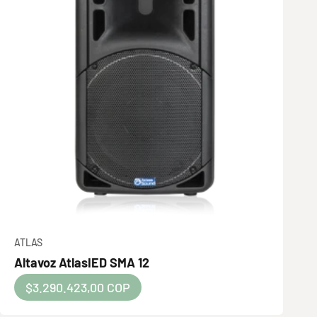
ATLAS
Altavoz AtlasIED SMA 12
Precio de oferta
$3.290.423,00 COP