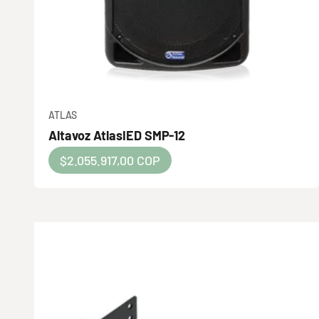
ATLAS
Altavoz AtlasIED SMP-12
Precio de oferta
$2.055.917,00 COP