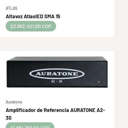
ATLAS
Altavoz AtlasIED SMA 15
Precio de oferta
$3.652.421,00 COP
Auratone
Amplificador de Referencia AURATONE A2-
30
Precio de oferta
$1.851.759,00 COP