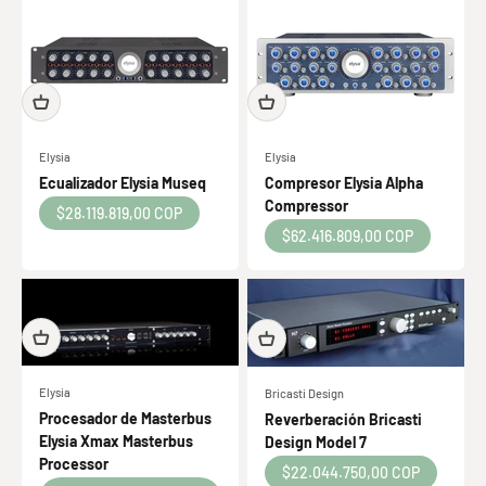
Elysia
Elysia
Ecualizador Elysia Museq
Compresor Elysia Alpha
Compressor
Precio de oferta
$28.119.819,00 COP
Precio de oferta
$62.416.809,00 COP
Elysia
Bricasti Design
Procesador de Masterbus
Reverberación Bricasti
Elysia Xmax Masterbus
Design Model 7
Processor
Precio de oferta
$22.044.750,00 COP