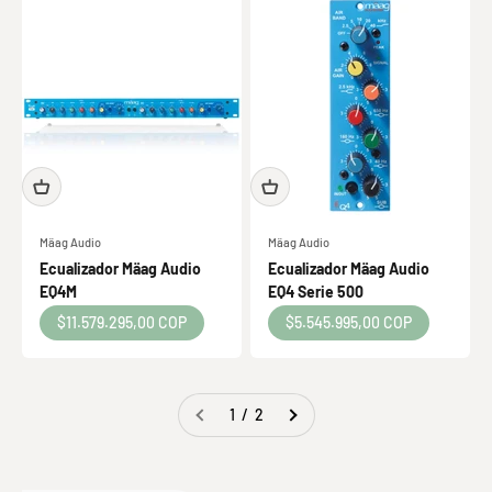
Mäag Audio
Mäag Audio
Ecualizador Mäag Audio
Ecualizador Mäag Audio
EQ4M
EQ4 Serie 500
Precio de oferta
Precio de oferta
$11.579.295,00 COP
$5.545.995,00 COP
1 / 2