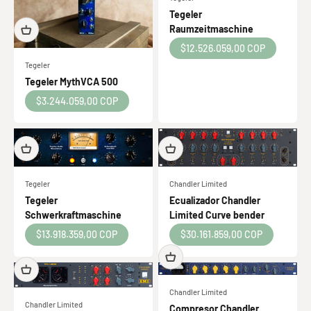
Tegeler
Raumzeitmaschine
Precio de oferta
$12.526.059,00 COP
Tegeler
Tegeler MythVCA 500
Precio de oferta
$3.244.059,00 COP
Tegeler
Chandler Limited
Tegeler
Ecualizador Chandler
Schwerkraftmaschine
Limited Curve bender
Precio de oferta
Precio de oferta
$13.918.359,00 COP
$30.161.859,00 COP
Chandler Limited
Chandler Limited
Compresor Chandler