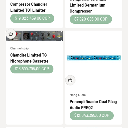
Compresor Chandler
Limited Germanium
Limited TG1 Limiter
Compressor
Precio de oferta
$19.023.459,00 COP
Precio de oferta
$7.820.085,00 COP
Channel strip
Chandler Limited TG
Microphone Cassette
Precio de oferta
$13.899.795,00 COP
Mäag Audio
Preamplificador Dual Mäag
Audio PREQ2
Precio de oferta
$12.043.395,00 COP