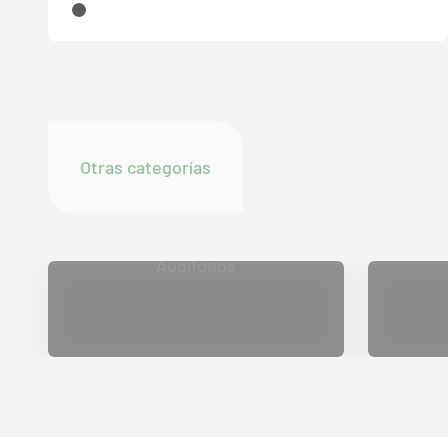
Granate
Gris
Audífonos