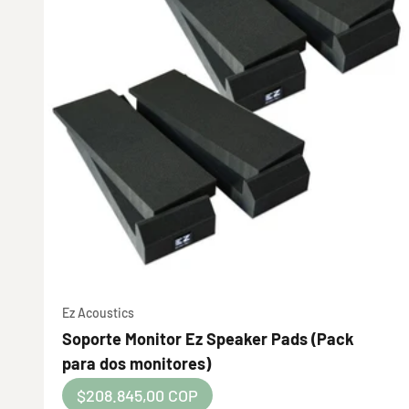
Ez Acoustics
Soporte Monitor Ez Speaker Pads (Pack
para dos monitores)
Audix OM2
Precio de oferta
$208.845,00 COP