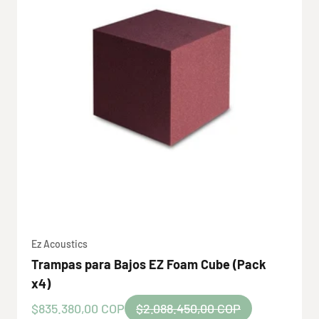
Ez Acoustics
Trampas para Bajos EZ Foam Cube (Pack
x4)
Precio de oferta
Precio normal
$835.380,00 COP
$2.088.450,00 COP