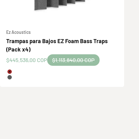
Ez Acoustics
Trampas para Bajos EZ Foam Bass Traps
(Pack x4)
Precio de oferta
Precio normal
$445.536,00 COP
$1.113.840,00 COP
Color
Granate
Gris