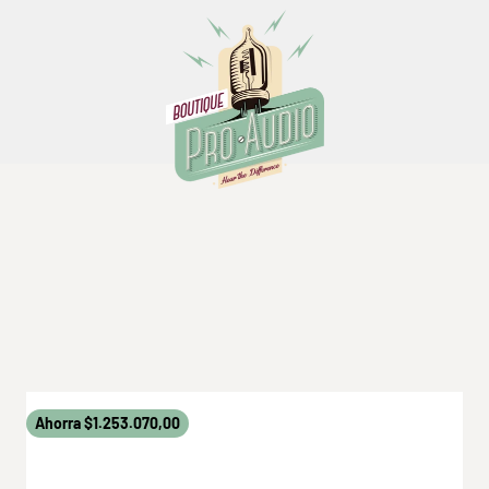
Boutique Pro Audio
iento acústico
para estudios, incluyendo paneles absor
zar el sonido en salas pequeñas o medianas, mejorando l
reverberación.
Ahorra $1.253.070,00