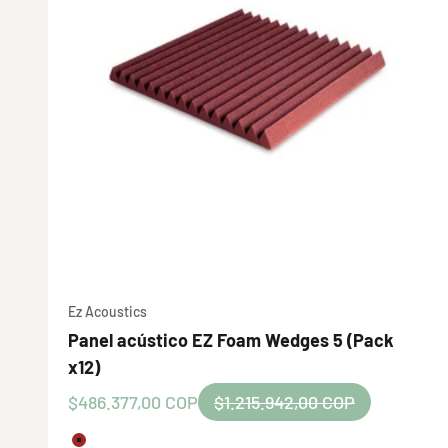
Ez Acoustics
Panel acústico EZ Foam Wedges 5 (Pack
x12)
Precio de oferta
Precio normal
$486.377,00 COP
$1.215.942,00 COP
Color