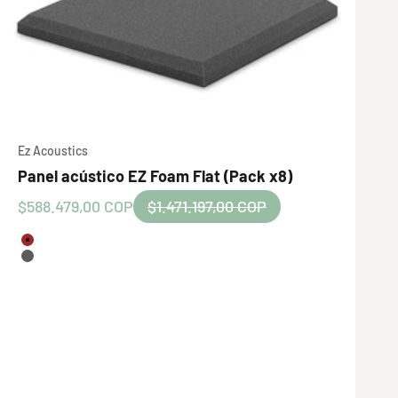
Ez Acoustics
Panel acústico EZ Foam Flat (Pack x8)
Precio de oferta
Precio normal
$588.479,00 COP
$1.471.197,00 COP
Color
Granate
Gris