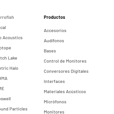
rrofish
Productos
cal
Accesorios
o Acoustics
Audífonos
otope
Bases
tch Lake
Control de Monitores
tric Halo
Conversores Digitales
HMA
Interfaces
ME
Materiales Acústicos
swell
Micrófonos
und Particles
Monitores