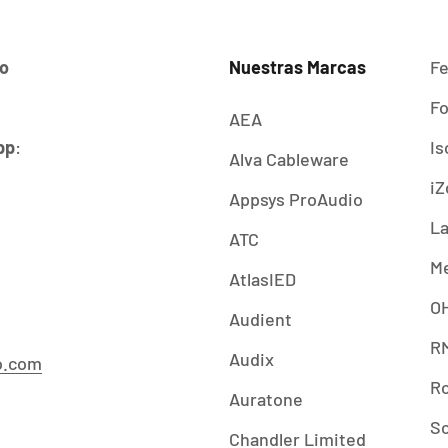
io
Nuestras Marcas
Fe
Fo
AEA
pp
:
Is
Alva Cableware
iZ
Appsys ProAudio
La
ATC
Me
AtlasIED
O
Audient
R
Audix
o.com
Ro
Auratone
So
Chandler Limited