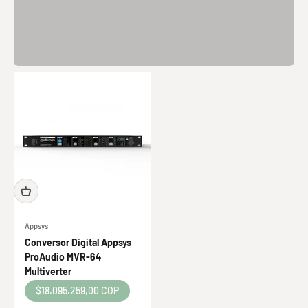
Anterior
Appsys
Conversor Digital Appsys
ProAudio MVR-64
Multiverter
Precio de oferta
$18.095.259,00 COP