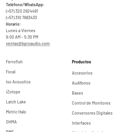
Teléfono/WhatsApp
:
(+57) 320 2924491
(+57) 310 7683433
Horario:
Lunes a Viernes
9:00 AM - 5:30 PM
ventas@bproaudio.com
Ferrofish
Productos
Focal
Accesorios
Iso Acoustics
Audífonos
iZotope
Bases
Latch Lake
Control de Monitores
Metric Halo
Conversores Digitales
OHMA
Interfaces
RME