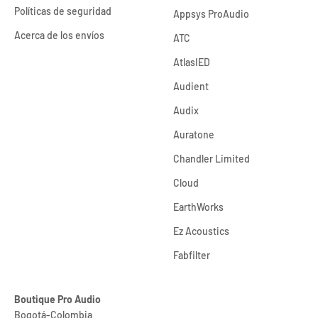
Políticas de seguridad
Appsys ProAudio
Acerca de los envíos
ATC
AtlasIED
Audient
Audix
Auratone
Chandler Limited
Cloud
EarthWorks
Ez Acoustics
Fabfilter
Boutique Pro Audio
Bogotá-Colombia