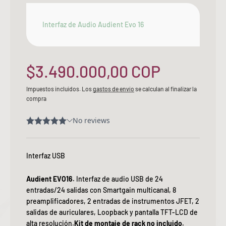
Interfaz de Audio Audient Evo 16
Precio de oferta
$3.490.000,00 COP
Impuestos incluidos. Los
gastos de envío
se calculan al finalizar la
compra
Interfaz USB
Audient EVO16.
Interfaz de audio USB de 24
entradas/24 salidas con Smartgain multicanal, 8
preamplificadores, 2 entradas de instrumentos JFET, 2
salidas de auriculares, Loopback y pantalla TFT-LCD de
alta resolución.
Kit de montaje de rack no incluido.