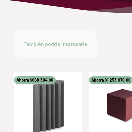
Ahorra $668.304,00
Ahorra $1.253.070,00