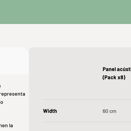
Panel acúst
(Pack x8)
s
Granate
Gris
 representa
/o
Width
60
cm
nen la