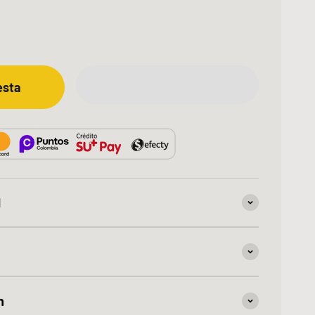
esta
d
n