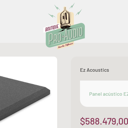
Boutique Pro Audio
Ez Acoustics
Panel acústico EZ
Precio de of
$588.479,0