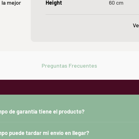
 la mejor
Height
60
cm
Ve
Preguntas Frecuentes
po de garantía tiene el producto?
po puede tardar mi envío en llegar?