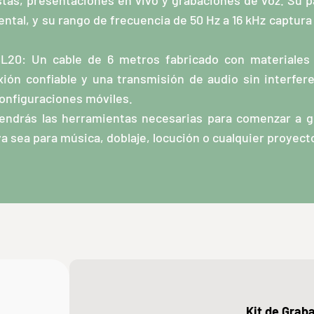
stas, presentaciones en vivo y grabaciones de voz. Su p
ental, y su rango de frecuencia de 50 Hz a 16 kHz captura
L20: Un cable de 6 metros fabricado con materiales d
ión confiable y una transmisión de audio sin interfer
onfiguraciones móviles.
endrás las herramientas necesarias para comenzar a gr
ya sea para música, doblaje, locución o cualquier proyect
Kit de Grab