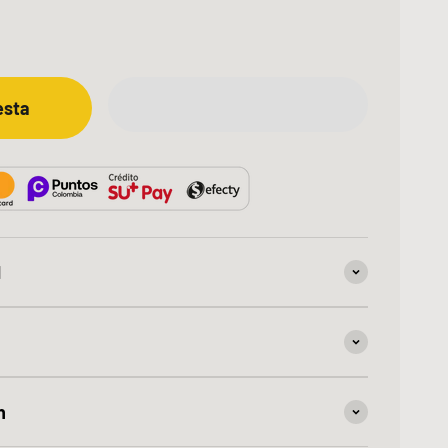
esta
d
n