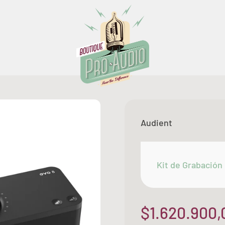
Boutique Pro Audio
Audient
Kit de Grabación
Precio de of
$1.620.900,