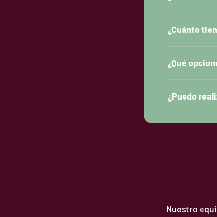
¿Cuánto tiem
¿Qué opcion
¿Puedo reali
Nuestro equip