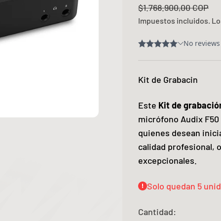
Precio normal
$1.768.900,00 COP
Impuestos incluidos. L
Kit de Grabacin
Este
Kit de grabació
micrófono Audix F50 
quienes desean inici
calidad profesional, 
excepcionales.
Solo quedan 5 uni
Cantidad: