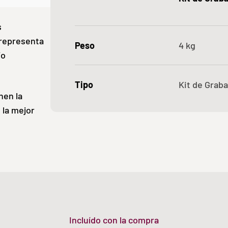
s
 representa
Peso
4
kg
/o
Tipo
Kit de Graba
nen la
 la mejor
Incluído con la compra