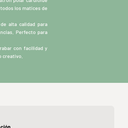
atrón polar cardioide
 todos los matices de
e alta calidad para
encias. Perfecto para
abar con facilidad y
o creativo.
ación