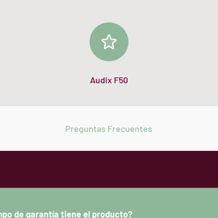
Audix F50
Preguntas Frecuentes
po de garantía tiene el producto?