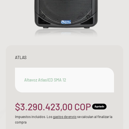
ATLAS
Altavoz AtlasIED SMA 12
Precio de oferta
$3.290.423,00 COP
Agotado
Impuestos incluidos. Los
gastos de envío
se calculan al finalizar la
compra