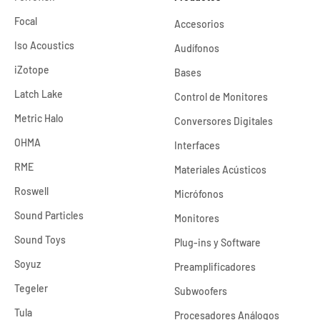
Focal
Accesorios
Iso Acoustics
Audífonos
iZotope
Bases
Latch Lake
Control de Monitores
Metric Halo
Conversores Digitales
OHMA
Interfaces
RME
Materiales Acústicos
Roswell
Micrófonos
Sound Particles
Monitores
Sound Toys
Plug-ins y Software
Soyuz
Preamplificadores
Tegeler
Subwoofers
Tula
Procesadores Análogos