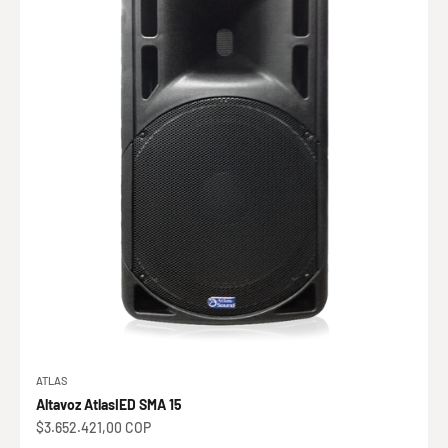
ATLAS
Altavoz AtlasIED SMA 15
Precio de oferta
$3.652.421,00 COP