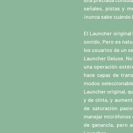
una preciada consola 
señales, pistas y m
¡nunca sabe cuándo l
El Launcher original
sonido. Pero es natu
los usuarios de un s
Launcher Deluxe. No 
una operación estére
hace capaz de trans
modos seleccionable
Launcher original, q
y de cinta, y aument
de saturación pasi
manejar micrófonos de
de ganancia, pero a