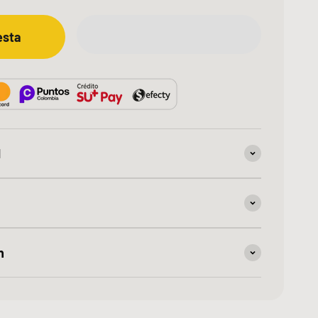
esta
d
n