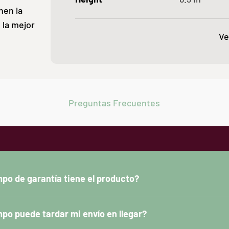
nen la
 la mejor
Ve
Preguntas Frecuentes
po de garantía tiene el producto?
po puede tardar mi envío en llegar?