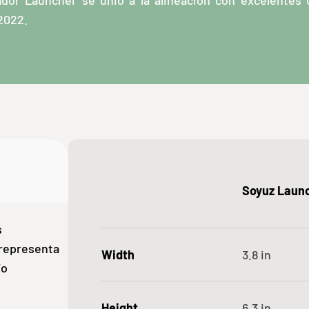
ador Launcher se unió a la alineación con excelentes 
2022.
Soyuz Laun
s
 representa
Width
3.8
in
/o
Height
6.3
in