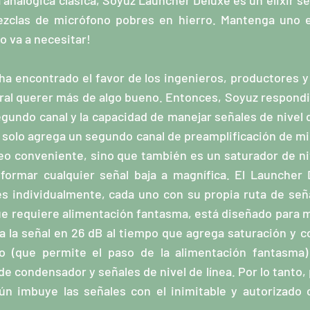
analógica clásica, Soyuz Launcher Deluxe es un elixir se
ezclas de micrófono pobres en hierro. Mantenga uno e
o va a necesitar!
 ha encontrado el favor de los ingenieros, productores y
ral querer más de algo bueno. Entonces, Soyuz respondió
egundo canal y la capacidad de manejar señales de nivel d
solo agrega un segundo canal de preamplificación de mi
o conveniente, sino que también es un saturador de nive
formar cualquier señal baja a magnífica. El Launcher
s individualmente, cada uno con su propia ruta de señ
ue requiere alimentación fantasma, está diseñado para
a la señal en 26 dB al tiempo que agrega saturación y c
vo (que permite el paso de la alimentación fantasma)
 condensador y señales de nivel de línea. Por lo tanto, 
ún imbuye las señales con el inimitable y autorizado 