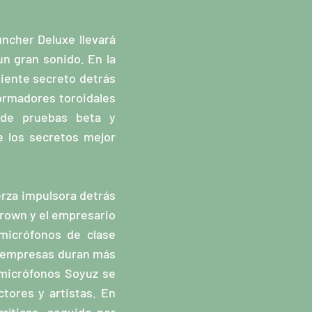
uncher Deluxe llevará
un gran sonido. En la
ediente secreto detrás
formadores toroidales
 de pruebas beta y
 los secretos mejor
uerza impulsora detrás
Brown y el empresario
micrófonos de clase
s empresas duran más
 micrófonos Soyuz se
ctores y artistas. En