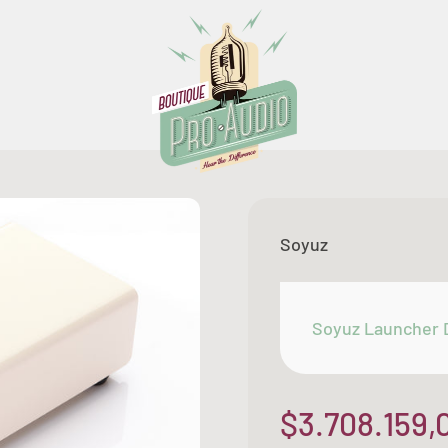
Boutique Pro Audio
Soyuz
Soyuz Launcher 
Precio de of
$3.708.159,