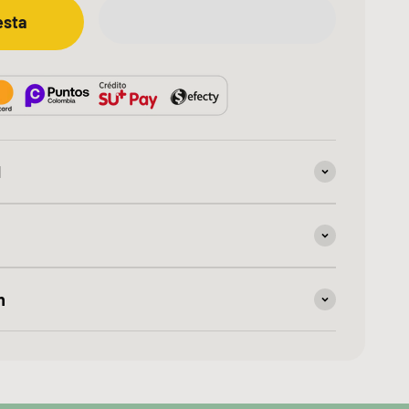
esta
d
n