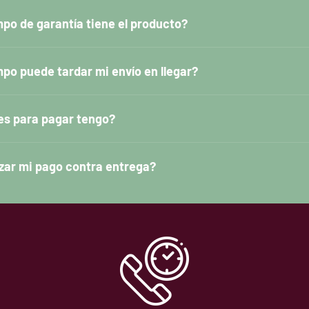
po de garantía tiene el producto?
po puede tardar mi envío en llegar?
es para pagar tengo?
zar mi pago contra entrega?