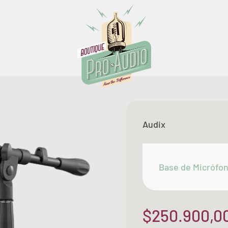
Boutique Pro Audio
Audix
Base de Micrófo
Precio de of
$250.900,0