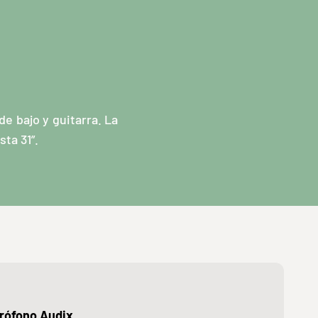
e bajo y guitarra. La
sta 31”.
rófono Audix