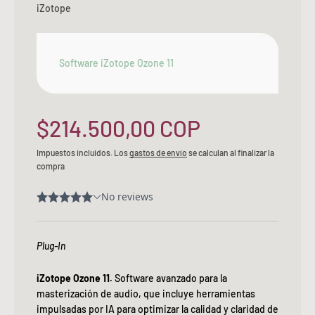
iZotope
Software iZotope Ozone 11
Precio de oferta
$214.500,00 COP
Impuestos incluidos. Los
gastos de envío
se calculan al finalizar la
compra
Plug-In
iZotope Ozone 11.
S
oftware avanzado para la
masterización de audio, que incluye herramientas
impulsadas por IA para optimizar la calidad y claridad de