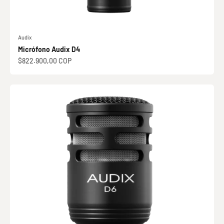
Audix
Micrófono Audix D4
Precio de oferta
$822.900,00 COP