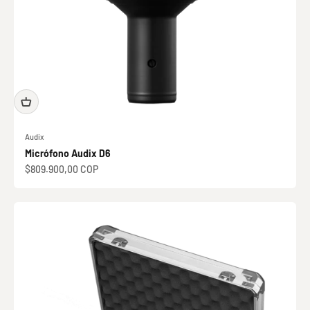
Audix
Micrófono Audix D6
Precio de oferta
$809.900,00 COP