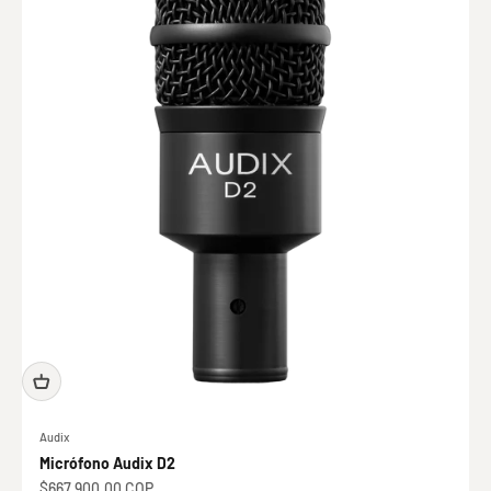
Audix
Micrófono Audix D2
Precio de oferta
$667.900,00 COP