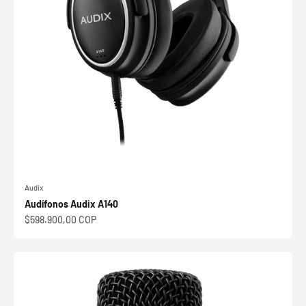
Audix
Audífonos Audix A140
Precio de oferta
$598.900,00 COP