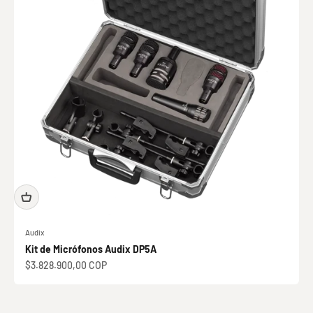
Audix
Kit de Micrófonos Audix DP5A
Precio de oferta
$3.828.900,00 COP