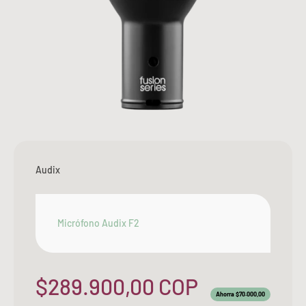
Audix
Micrófono Audix F2
Precio de oferta
$289.900,00 COP
Ahorra $70.000,00