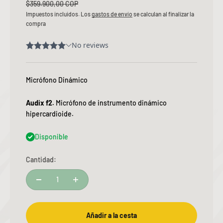
Precio normal
$359.900,00 COP
Impuestos incluidos. Los
gastos de envío
se calculan al finalizar la
compra
Micrófono Dinámico
Audix f2.
Micrófono de instrumento dinámico
hipercardioide.
Disponible
Cantidad:
Añadir a la cesta