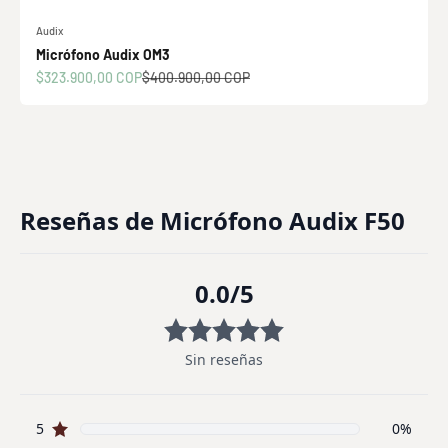
Audix
Micrófono Audix OM3
Precio de oferta
Precio normal
$323.900,00 COP
$400.900,00 COP