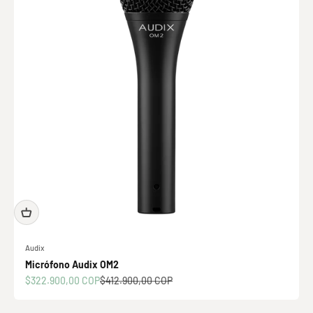
Audix
Micrófono Audix OM2
Precio de oferta
Precio normal
$322.900,00 COP
$412.900,00 COP