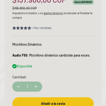
Ahorra $58.000,00
Precio normal
$195.900,00 COP
Impuestos incluidos. Los
gastos de envío
se calculan al finalizar la
compra
Micrófono Dinámico
Audix F50.
Micrófono dinámico cardioide para voces.
Disponible
Cantidad:
Añadir a la cesta