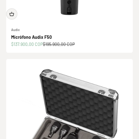
Audix
Micrófono Audix F50
Precio de oferta
Precio normal
$137.900,00 COP
$195.900,00 COP