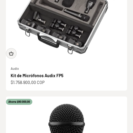
Audix
Kit de Micrófonos Audix FP5
Precio de oferta
$1.758.900,00 COP
Ahorra $90.000,00