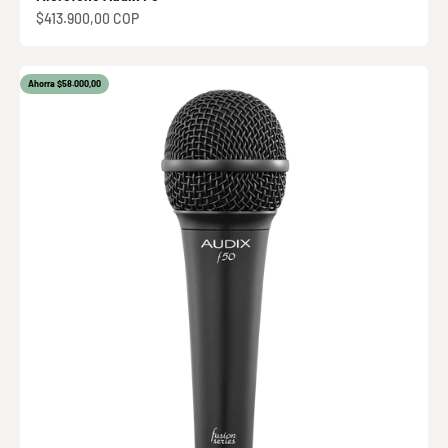
Precio de oferta
$413.900,00 COP
Ahorra $58.000,00