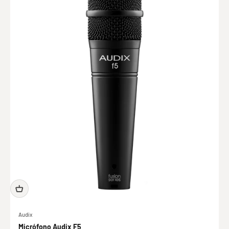
Audix
Micrófono Audix F5