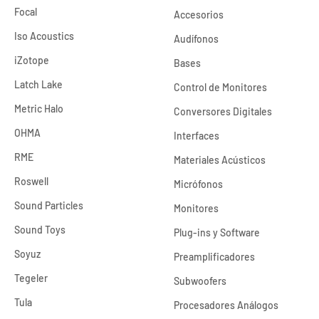
Focal
Accesorios
Iso Acoustics
Audífonos
iZotope
Bases
Latch Lake
Control de Monitores
Metric Halo
Conversores Digitales
OHMA
Interfaces
RME
Materiales Acústicos
Roswell
Micrófonos
Sound Particles
Monitores
Sound Toys
Plug-ins y Software
Soyuz
Preamplificadores
Tegeler
Subwoofers
Tula
Procesadores Análogos