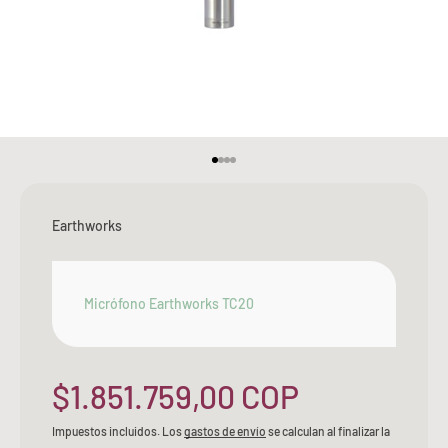
Ir al artículo 1
Ir al artículo 2
Ir al artículo 3
Ir al artículo 4
Earthworks
Micrófono Earthworks TC20
Precio de oferta
$1.851.759,00 COP
Impuestos incluidos. Los
gastos de envío
se calculan al finalizar la