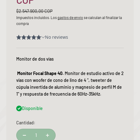
Precio normal
$2.547.900,00 COP
Impuestos incluidos. Los
gastos de envío
se calculan al finalizar la
compra
Monitor de dos vías
Monitor Focal Shape 40
.
Monitor de estudio activo de 2
vías con woofer de cono de lino de 4 ", tweeter de
cúpula invertida de aluminio y magnesio de perfil M de
1" y respuesta de frecuencia de 60Hz-35kHz.
Disponible
Cantidad: