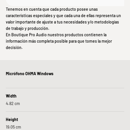
Tenemos en cuenta que cada producto posee unas
características especiales y que cada una de ellas representa un
valor importante de ajuste a tus necesidades y/o metodologías
de trabajo y producción.
En Boutique Pro Audio nuestros productos contienen la
información más completa posible para que tomes la mejor
decisión.
Micrófono OHMA Windows
Negro
Verde azulado / Albaricoque
Negro/Acero Inoxidable
Blanco/Acero Inoxidable
Width
4.82
cm
Height
19.05
cm