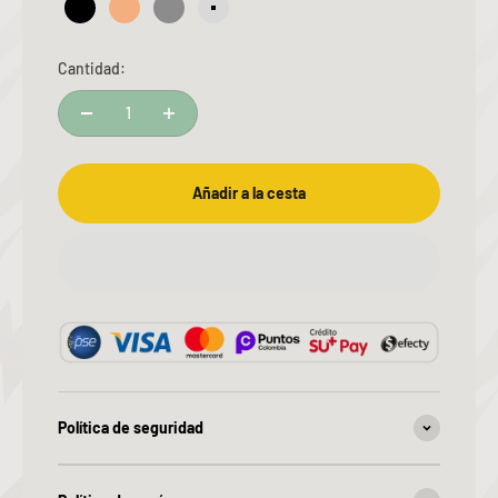
Negro
Verde azulado / Albaricoque
Negro/Acero Inoxidable
Blanco/Acero Inoxidable
Cantidad:
Añadir a la cesta
Política de seguridad