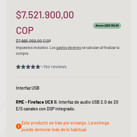
Precio de oferta
$7.521.900,00
Ahorra $363.159,00
COP
Precio normal
$7.885.059,00 COP
Impuestos incluidos. Los
gastos de envío
se calculan al finalizar la
compra
Interfaz USB
RME - Fireface UCX II.
Interfaz de audio USB 2.0 de 20
E/S canales con DSP integrado.
Este producto se trae por encargo. La entrega
puede demorar más de lo habitual.