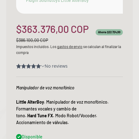
Plugin Soundtoys Little AlterBoy
Precio de oferta
$363.376,00 COP
Ahorra $22.724,00
Precio normal
$386.100,00 COP
Impuestos incluidos. Los
gastos de envío
se calculan al finalizar la
compra
Manipulador de voz monofónico
Little AlterBoy
. Manipulador de voz monofónico.
Formantes vocales y cambio de
tono.
Hard
Tune
FX.
Modo Robot/Vocoder.
Accionamiento de válvulas.
Disponible