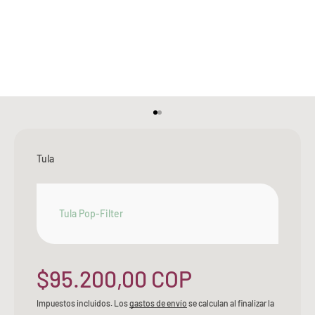
Ir al artículo 1
Ir al artículo 2
Tula
Tula Pop-Filter
Precio de oferta
$95.200,00 COP
Impuestos incluidos. Los
gastos de envío
se calculan al finalizar la