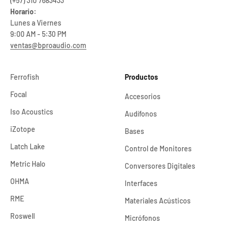
(+57) 310 7683433
Horario:
Lunes a Viernes
9:00 AM - 5:30 PM
ventas@bproaudio.com
Ferrofish
Productos
Focal
Accesorios
Iso Acoustics
Audífonos
iZotope
Bases
Latch Lake
Control de Monitores
Metric Halo
Conversores Digitales
OHMA
Interfaces
RME
Materiales Acústicos
Roswell
Micrófonos