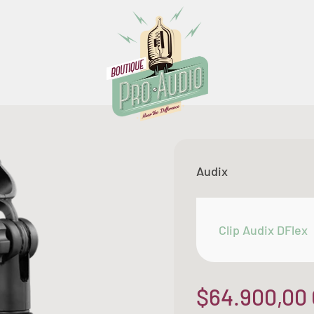
Boutique Pro Audio
Audix
Clip Audix DFlex
Precio de of
$64.900,00