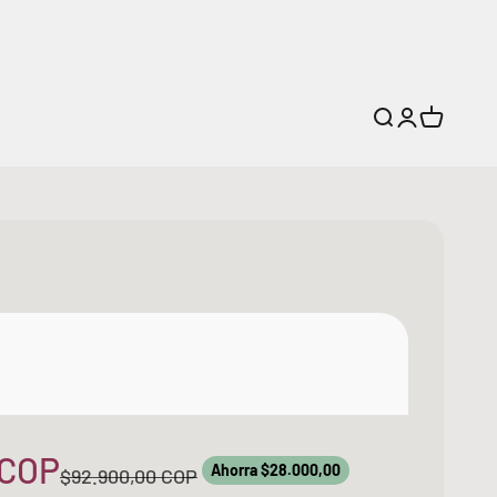
Buscar
Iniciar sesi
Carrito
erta
 COP
Ahorra $28.000,00
Precio normal
$92.900,00 COP