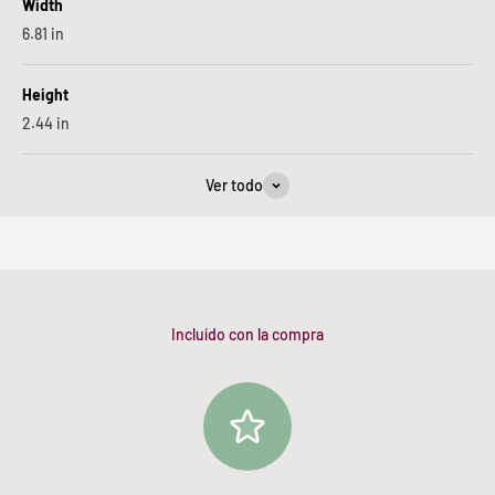
Width
6.81
in
Height
2.44
in
Ver todo
Incluído con la compra