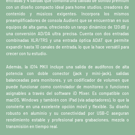
entradas y 4 salidas que combina una calidad de sonido premium
con un diseño compacto ideal para home studios, creadores de
contenido y músicos exigentes. Incorpora los mismos
preamplificadores de consola Audient que se encuentran en sus
equipos de alta gama, ofreciendo un rango dinámico de 120 dB y
una conversión AD/DA ultra precisa. Cuenta con dos entradas
combinadas XLR/TRS y una entrada óptica ADAT que permite
expandir hasta 10 canales de entrada, lo que la hace versátil para
crecer con tu estudio.
Además, la iD14 MKII incluye una salida de audífonos de alta
potencia con doble conector (jack y mini-jack), salidas
balanceadas para monitores, y un codificador de volumen que
puede funcionar como controlador de monitoreo o funciones
asignables a través del software iD Mixer. Es compatible con
macOS, Windows y también con iPad (vía adaptadores), lo que la
convierte en una excelente opción móvil y flexible. Su diseño
robusto en aluminio y su conectividad por USB-C aseguran
rendimiento estable y profesional para grabaciones, mezcla o
transmisión en tiempo real.