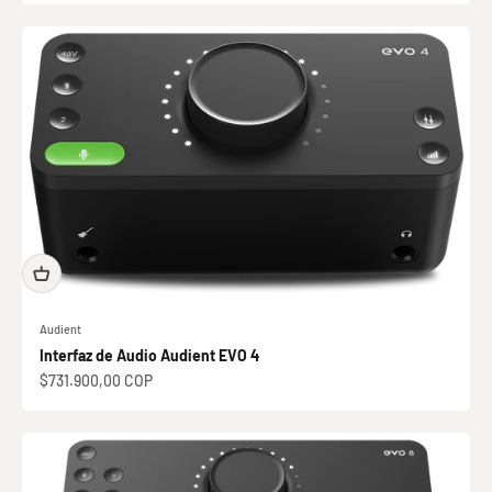
Audient
Interfaz de Audio Audient EVO 4
Precio de oferta
$731.900,00 COP