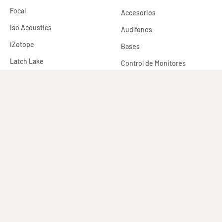
Focal
Accesorios
Iso Acoustics
Audífonos
iZotope
Bases
Latch Lake
Control de Monitores
Metric Halo
Conversores Digitales
OHMA
Interfaces
RME
Materiales Acústicos
Roswell
Micrófonos
Sound Particles
Monitores
Sound Toys
Plug-ins y Software
Soyuz
Preamplificadores
Tegeler
Subwoofers
Tula
Procesadores Análogos