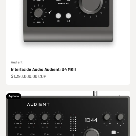
Audient
Interfaz de Audio Audient iD4 MKII
Precio de oferta
$1.390.000,00 COP
Agotado