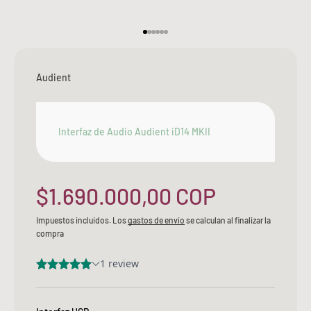
Ir al artículo 1
Ir al artículo 2
Ir al artículo 3
Ir al artículo 4
Ir al artículo 5
Ir al artículo 6
Audient
Interfaz de Audio Audient iD14 MKII
Precio de oferta
$1.690.000,00 COP
Impuestos incluidos. Los
gastos de envío
se calculan al finalizar la
compra