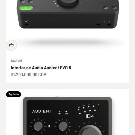
Audient
Interfaz de Audio Audient EVO 8
Precio de oferta
$1.290.000,00 COP
Agotado