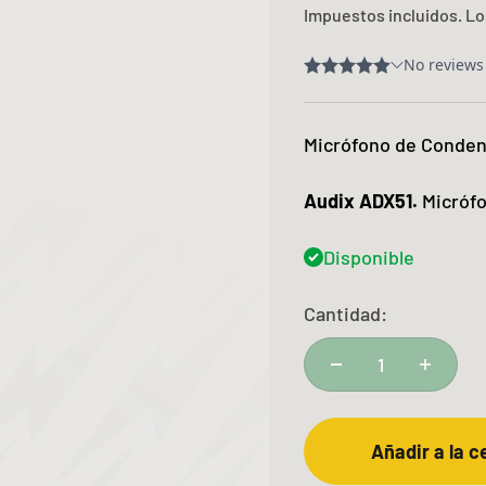
Impuestos incluidos. L
Micrófono de Conde
Audix ADX51.
Micrófo
Disponible
Cantidad:
Añadir a la c