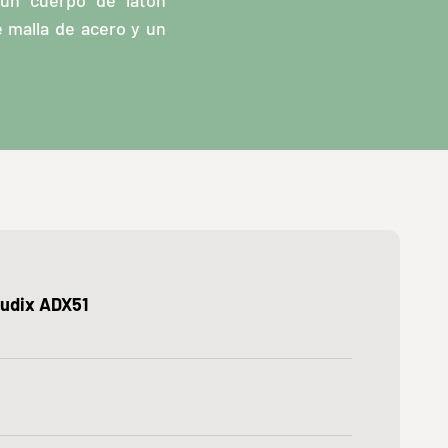
 un cuerpo de latón
e malla de acero y un
udix ADX51