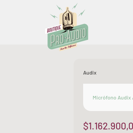
Boutique Pro Audio
Audix
Micrófono Audix
Precio de of
$1.162.900,