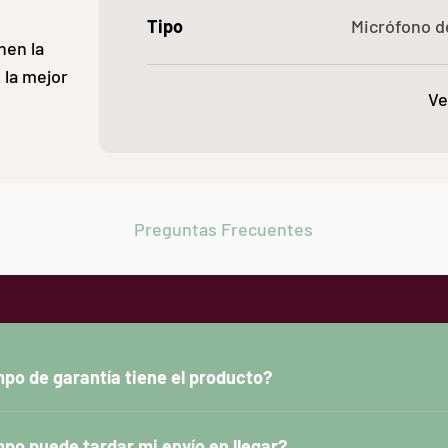
Tipo
Micrófono 
nen la
 la mejor
Ve
Preguntas Frecuentes
po de garantía tiene el producto?
po puede tardar mi envío en llegar?