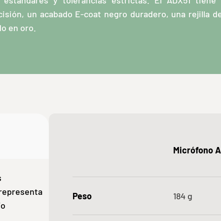
s estándares y tolerancias estrictas. El ADX51 tiene
sión, un acabado E-coat negro duradero, una rejilla d
o en oro.
Micrófono A
s
 representa
Peso
184
g
/o